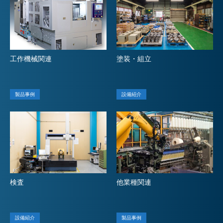
工作機械関連
塗装・組立
製品事例
設備紹介
検査
他業種関連
設備紹介
製品事例